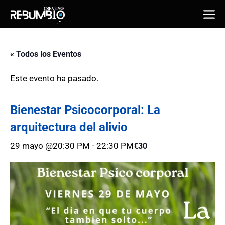
Saltar
Me
al
contenido
« Todos los Eventos
Este evento ha pasado.
Bienestar Psicocorporal: La
arquitectura del alivio
29 mayo @20:30 PM
-
22:30 PM
€30