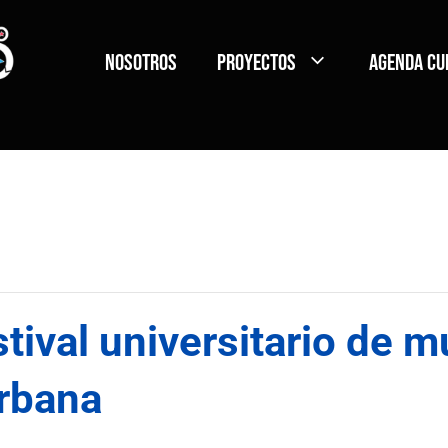
Nosotros
Proyectos
Agenda Cu
tival universitario de m
urbana