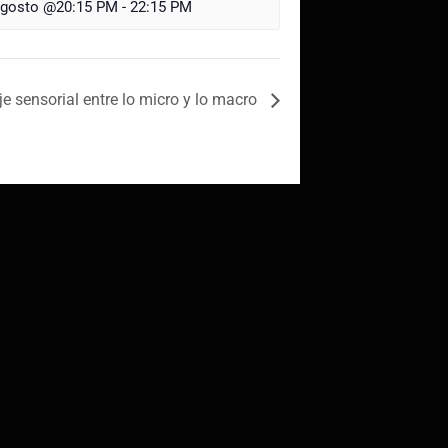
agosto @20:15 PM
-
22:15 PM
je sensorial entre lo micro y lo macro