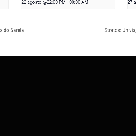
22 agosto @22:00 PM
-
00:00 AM
27 
s do Sarela
Stratos: Un via