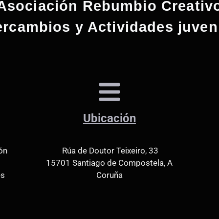
Asociación Rebumbio Creativ
ercambios y Actividades juven
Ubicación
ón
Rúa de Doutor Teixeiro, 33
15701 Santiago de Compostela, A
es
Coruña