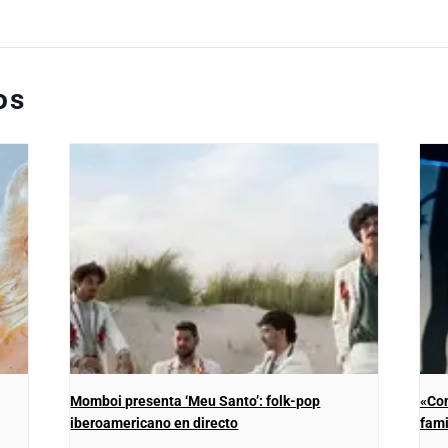
os
Momboi presenta ‘Meu Santo’: folk-pop
«Con
iberoamericano en directo
fami