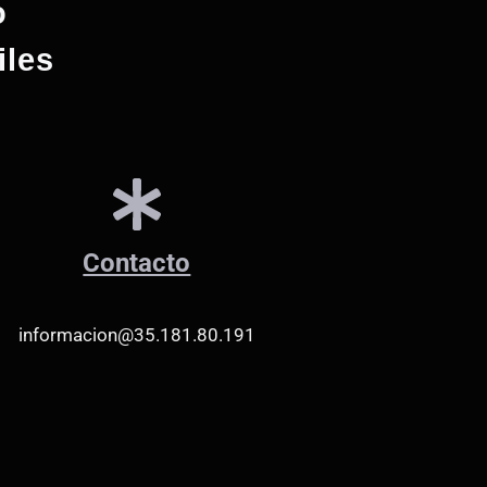
o
iles
Contacto
informacion@35.181.80.191