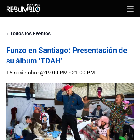
Saltar
Me
al
contenido
« Todos los Eventos
Funzo en Santiago: Presentación de
su álbum ‘TDAH’
15 noviembre @19:00 PM
-
21:00 PM