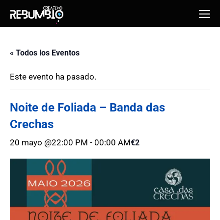
Saltar
Me
al
contenido
« Todos los Eventos
Este evento ha pasado.
Noite de Foliada – Banda das
Crechas
20 mayo @22:00 PM
-
00:00 AM
€2