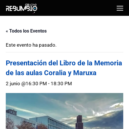
Saltar
Me
al
contenido
« Todos los Eventos
Este evento ha pasado.
Presentación del Libro de la Memoria
de las aulas Coralia y Maruxa
2 junio @16:30 PM
-
18:30 PM