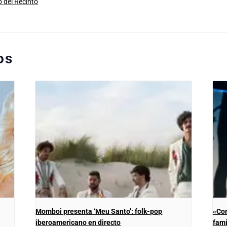
b del Recinto
os
Momboi presenta ‘Meu Santo’: folk-pop
«Con
iberoamericano en directo
fami