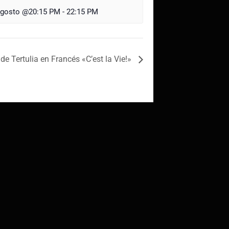
agosto @20:15 PM
-
22:15 PM
de Tertulia en Francés «C’est la Vie!»