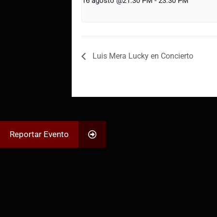
16 agosto @21:30 PM
-
23:30 PM
Luis Mera Lucky en Concierto
Reportar Evento