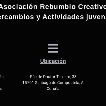
Asociación Rebumbio Creativ
ercambios y Actividades juven
Ubicación
ón
Rúa de Doutor Teixeiro, 33
15701 Santiago de Compostela, A
es
Coruña