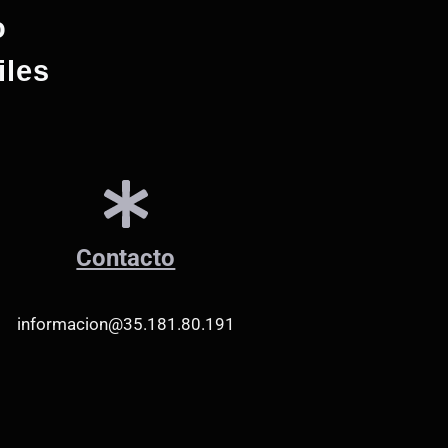
o
iles
Contacto
informacion@35.181.80.191