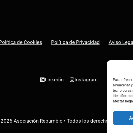
Política de Cookies
Política de Privacidad
Aviso Lega
Linkedin
Instagram
Para ofrecer
almacenar y/
tecnologías
identificacio
afectar nega
A
 2026 Asociación Rebumbio • Todos los derechos reservad