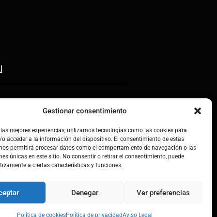
l
Gestionar consentimiento
 las mejores experiencias, utilizamos tecnologías como las cookies para
o acceder a la información del dispositivo. El consentimiento de estas
 nos permitirá procesar datos como el comportamiento de navegación o las
nes únicas en este sitio. No consentir o retirar el consentimiento, puede
tivamente a ciertas características y funciones.
ceptar
Denegar
Ver preferencias
os
Política de cookies
Política de privacidad
Aviso Legal