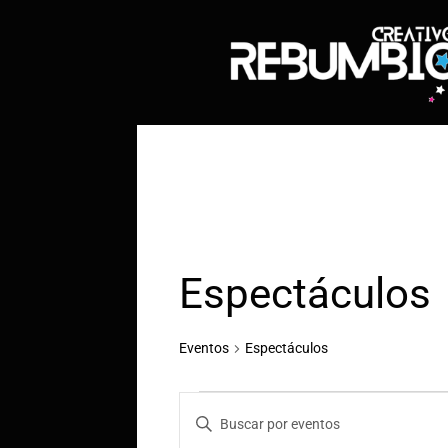
Saltar
al
contenido
Espectáculos
Eventos
Espectáculos
Eventos
N
I
n