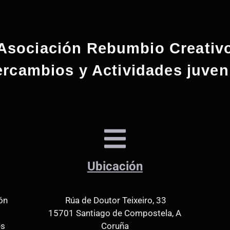
Asociación Rebumbio Creativ
ercambios y Actividades juven
Ubicación
ón
Rúa de Doutor Teixeiro, 33
15701 Santiago de Compostela, A
es
Coruña