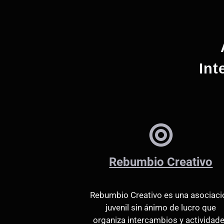
h
a
e
a
v
.
e
b
.
B
ú
Int
u
s
s
c
a
q
E
u
v
e
e
n
Rebumbio Creativo
t
d
o
Rebumbio Creativo es una asociaci
s
a
juvenil sin ánimo de lucro que
p
organiza intercambios y actividad
a