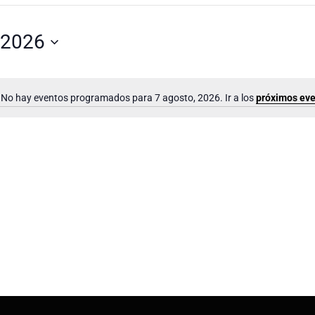
 2026
No hay eventos programados para 7 agosto, 2026. Ir a los
próximos ev
A
v
i
s
o