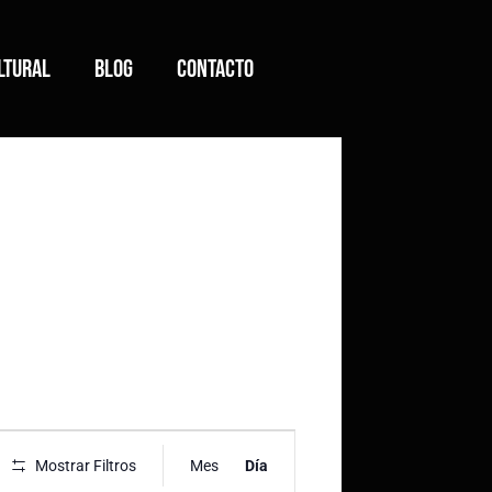
ltural
Blog
Contacto
N
Mostrar Filtros
Mes
Día
a