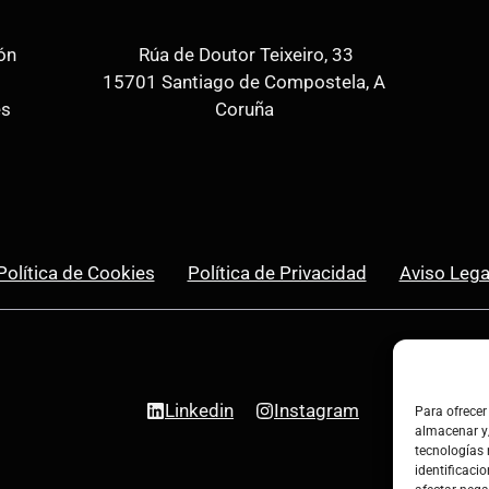
ón
Rúa de Doutor Teixeiro, 33
15701 Santiago de Compostela, A
es
Coruña
Política de Cookies
Política de Privacidad
Aviso Lega
Linkedin
Instagram
Para ofrecer
almacenar y/
tecnologías
identificacio