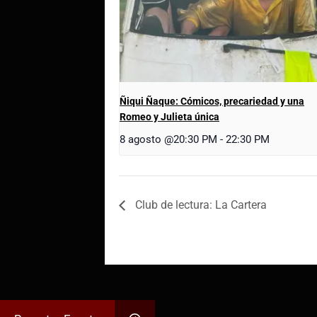
Ñiqui Ñaque: Cómicos, precariedad y una
Romeo y Julieta única
8 agosto @20:30 PM
-
22:30 PM
Club de lectura: La Cartera