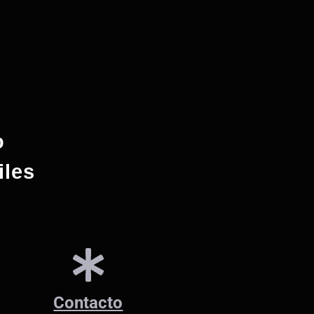
o
iles
Contacto