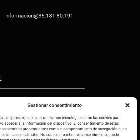
informacion@35.181.80.191
l
Gestionar consentimiento
 las mejores experiencias, utilizamos tecnologías como las cookies para
o acceder a la información del dispositivo. El consentimiento de estas
 nos permitirá procesar datos como el comportamiento de navegación o las
nes únicas en este sitio. No consentir o retirar el consentimiento, puede