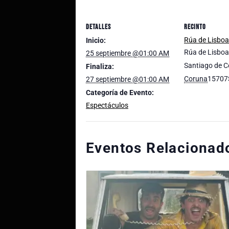
DETALLES
RECINTO
Rúa de Lisbo
Inicio:
Rúa de Lisbo
25 septiembre @01:00 AM
Santiago de 
Finaliza:
Coruna
15707
27 septiembre @01:00 AM
Categoría de Evento:
Espectáculos
Eventos Relacionad