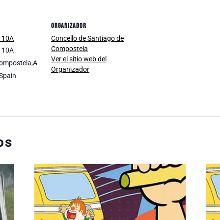
ORGANIZADOR
a 10A
Concello de Santiago de
Compostela
a 10A
Ver el sitio web del
Compostela
,
A
Organizador
Spain
os