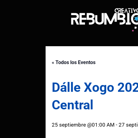
Saltar
al
contenido
« Todos los Eventos
Dálle Xogo 202
Central
25 septiembre @01:00 AM
-
27 sept