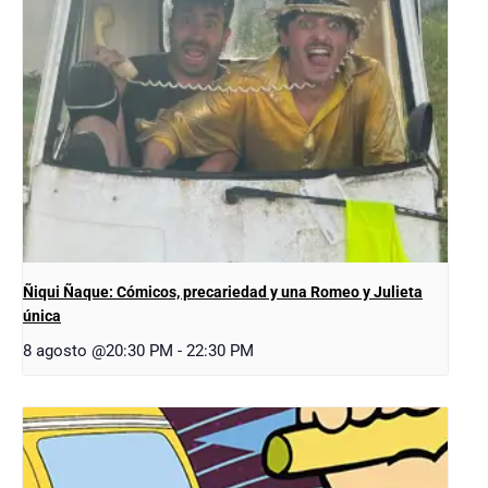
Ñiqui Ñaque: Cómicos, precariedad y una Romeo y Julieta
única
8 agosto @20:30 PM
-
22:30 PM