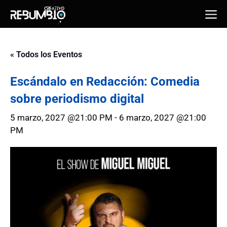
Saltar
Me
al
contenido
« Todos los Eventos
Escándalo en Redacción: Comedia
sobre periodismo digital
5 marzo, 2027 @21:00 PM
-
6 marzo, 2027 @21:00
PM