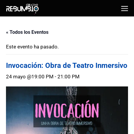
Saltar
Me
al
contenido
« Todos los Eventos
Este evento ha pasado.
Invocación: Obra de Teatro Inmersivo
24 mayo @19:00 PM
-
21:00 PM