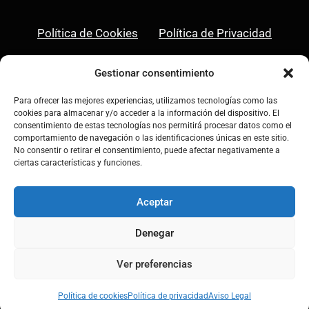
Política de Cookies
Política de Privacidad
Aviso Legal
Gestionar consentimiento
Para ofrecer las mejores experiencias, utilizamos tecnologías como las
cookies para almacenar y/o acceder a la información del dispositivo. El
consentimiento de estas tecnologías nos permitirá procesar datos como el
comportamiento de navegación o las identificaciones únicas en este sitio.
Linkedin
Instagram
No consentir o retirar el consentimiento, puede afectar negativamente a
ciertas características y funciones.
Aceptar
Denegar
© 2026 Asociación Rebumbio • Todos los
derechos reservados
Ver preferencias
Política de cookies
Política de privacidad
Aviso Legal