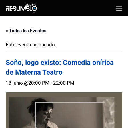
Saltar
Me
al
contenido
« Todos los Eventos
Este evento ha pasado.
Soño, logo existo: Comedia onírica
de Materna Teatro
13 junio @20:00 PM
-
22:00 PM