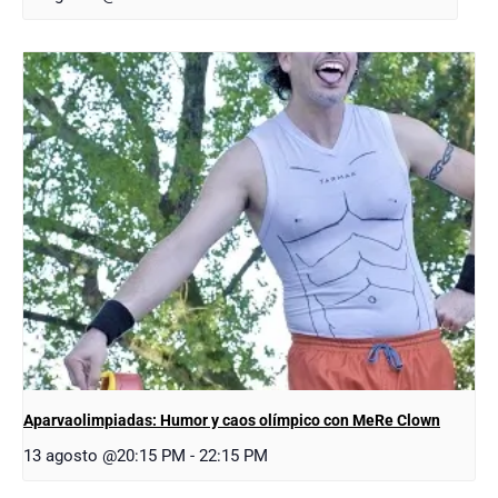
Aparvaolimpiadas: Humor y caos olímpico con MeRe Clown
13 agosto @20:15 PM
-
22:15 PM