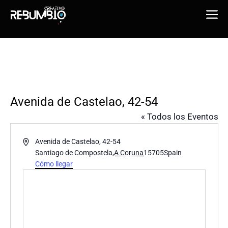
Saltar
Me
al
contenido
Avenida de Castelao, 42-54
« Todos los Eventos
D
Avenida de Castelao, 42-54
i
Santiago de Compostela
,
A Coruna
15705
Spain
r
Cómo llegar
e
c
c
i
ó