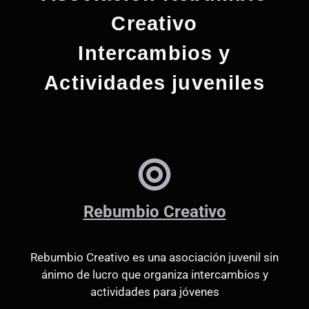
a
l
Creativo
a
Intercambios y
f
e
Actividades juveniles
c
h
a
.
Rebumbio Creativo
Rebumbio Creativo es una asociación juvenil sin
ánimo de lucro que organiza intercambios y
actividades para jóvenes