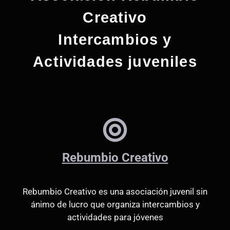
a
l
Creativo
a
Intercambios y
f
e
Actividades juveniles
c
h
a
.
Rebumbio Creativo
Rebumbio Creativo es una asociación juvenil sin
ánimo de lucro que organiza intercambios y
actividades para jóvenes