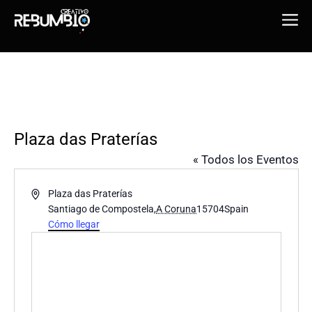
Saltar
Me
al
contenido
Plaza das Praterías
« Todos los Eventos
D
Plaza das Praterías
i
Santiago de Compostela
,
A Coruna
15704
Spain
r
Cómo llegar
e
c
c
i
ó