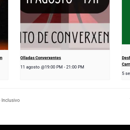
em
Olladas Converxentes
Desf
Carn
11 agosto @19:00 PM
-
21:00 PM
5 s
 Inclusivo