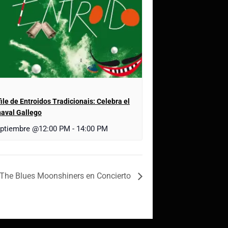
ile de Entroidos Tradicionais: Celebra el
aval Gallego
eptiembre @12:00 PM
-
14:00 PM
The Blues Moonshiners en Concierto