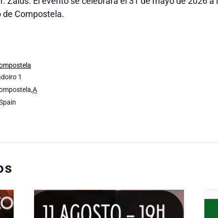
. Zaius. El evento se celebrará el 31 de mayo de 2026 a l
o de Compostela.
Compostela
doiro 1
Compostela
,
A
Spain
os