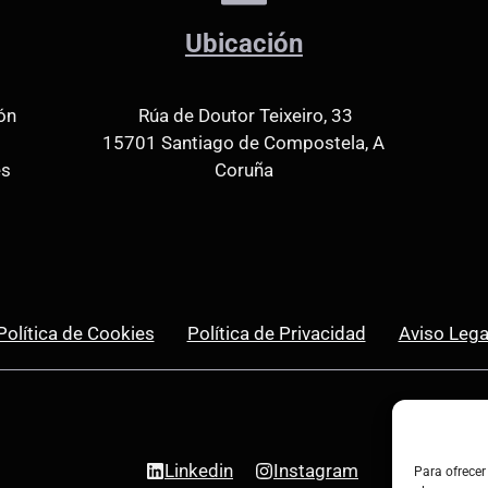
Ubicación
ón
Rúa de Doutor Teixeiro, 33
15701 Santiago de Compostela, A
es
Coruña
Política de Cookies
Política de Privacidad
Aviso Lega
Linkedin
Instagram
Para ofrecer