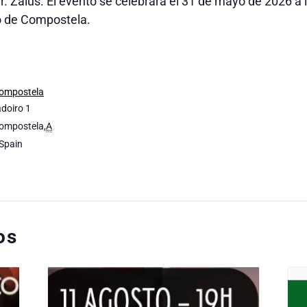
. Zaius. El evento se celebrará el 31 de mayo de 2026 a l
o de Compostela.
Compostela
doiro 1
Compostela
,
A
Spain
os