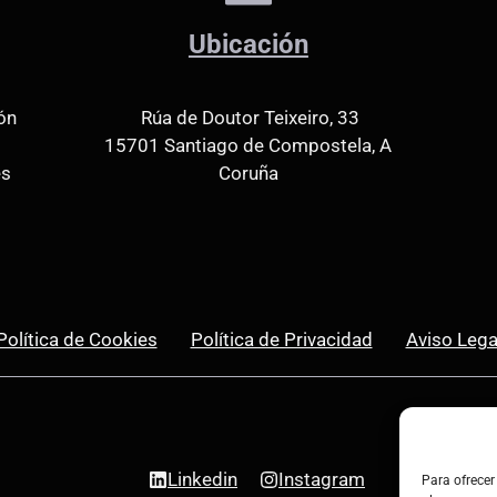
Ubicación
ón
Rúa de Doutor Teixeiro, 33
15701 Santiago de Compostela, A
es
Coruña
Política de Cookies
Política de Privacidad
Aviso Lega
Linkedin
Instagram
Para ofrecer