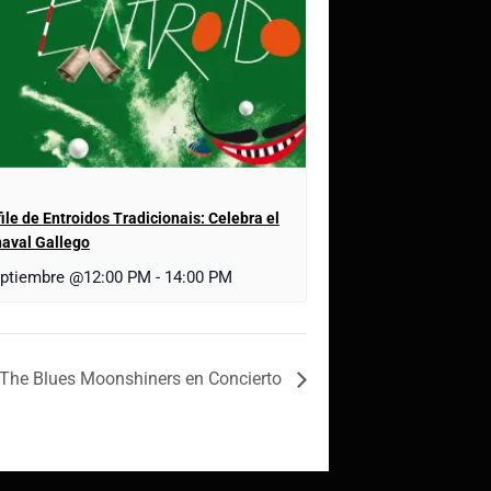
ile de Entroidos Tradicionais: Celebra el
aval Gallego
eptiembre @12:00 PM
-
14:00 PM
The Blues Moonshiners en Concierto