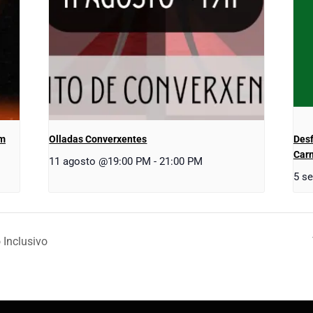
em
Olladas Converxentes
Desf
Carn
11 agosto @19:00 PM
-
21:00 PM
5 s
 Inclusivo